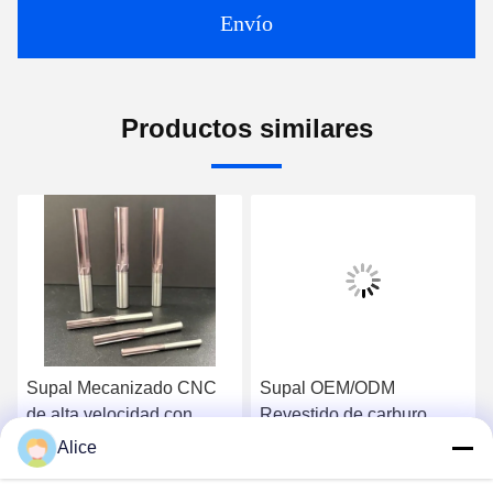
Envío
Productos similares
Supal Mecanizado CNC
Supal OEM/ODM
de alta velocidad con
Revestido de carburo
revestimiento de carburo
Reamer personalizado
Alice
herramientas de corte de
herramientas de corte de
Habla Ahora.
Habla Ahora.