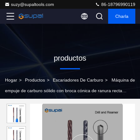
suzy@supaltools.com
86-18796990119
Charla
productos
Hogar
>
Productos
>
Escariadores De Carburo
>
Máquina de
empuje de carburo sólido con broca cónica de ranura recta
Reamer de acero de tungsteno D10 * 45 * 90L * 6T