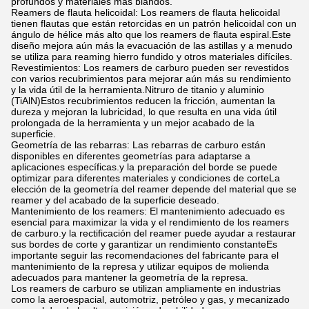
profundos y materiales más blandos.
Reamers de flauta helicoidal: Los reamers de flauta helicoidal
tienen flautas que están retorcidas en un patrón helicoidal con un
ángulo de hélice más alto que los reamers de flauta espiral.Este
diseño mejora aún más la evacuación de las astillas y a menudo
se utiliza para reaming hierro fundido y otros materiales difíciles.
Revestimientos: Los reamers de carburo pueden ser revestidos
con varios recubrimientos para mejorar aún más su rendimiento
y la vida útil de la herramienta.Nitruro de titanio y aluminio
(TiAlN)Estos recubrimientos reducen la fricción, aumentan la
dureza y mejoran la lubricidad, lo que resulta en una vida útil
prolongada de la herramienta y un mejor acabado de la
superficie.
Geometría de las rebarras: Las rebarras de carburo están
disponibles en diferentes geometrías para adaptarse a
aplicaciones específicas.y la preparación del borde se puede
optimizar para diferentes materiales y condiciones de corteLa
elección de la geometría del reamer depende del material que se
reamer y del acabado de la superficie deseado.
Mantenimiento de los reamers: El mantenimiento adecuado es
esencial para maximizar la vida y el rendimiento de los reamers
de carburo.y la rectificación del reamer puede ayudar a restaurar
sus bordes de corte y garantizar un rendimiento constanteEs
importante seguir las recomendaciones del fabricante para el
mantenimiento de la represa y utilizar equipos de molienda
adecuados para mantener la geometría de la represa.
Los reamers de carburo se utilizan ampliamente en industrias
como la aeroespacial, automotriz, petróleo y gas, y mecanizado