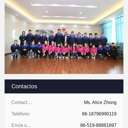
Contactos
Contactos:
Ms. Alice Zhong
Teléfono:
86-18796990119
Envía un fax.:
86-519-88881897