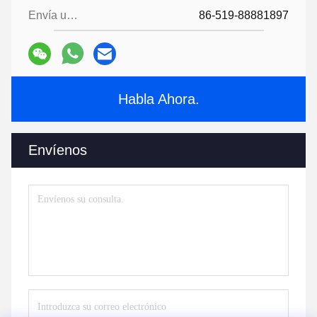
Envía un fax.:
86-519-88881897
Habla Ahora.
Envíenos