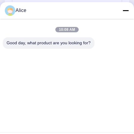
Alice
Envío
10:08 AM
Good day, what product are you looking for?
Supal (Changzhou) Precision Tools Co.,Ltd
suzy@supaltools.com
86-18796990119
No 105 calle Punan, ciudad de Xixiashu, distrito de Xinbei,
ciudad de Changzhou, provincia de Jiangsu, China
Buena calidad de China Herramientas de fresado de