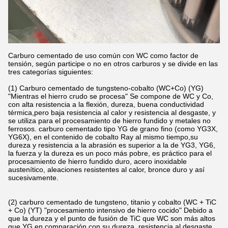
Carburo cementado de uso común con WC como factor de
tensión, según participe o no en otros carburos y se divide en las
tres categorías siguientes:
(1) Carburo cementado de tungsteno-cobalto (WC+Co) (YG)
"Mientras el hierro crudo se procesa" Se compone de WC y Co,
con alta resistencia a la flexión, dureza, buena conductividad
térmica,pero baja resistencia al calor y resistencia al desgaste, y
se utiliza para el procesamiento de hierro fundido y metales no
ferrosos. carburo cementado tipo YG de grano fino (como YG3X,
YG6X), en el contenido de cobalto Ray al mismo tiempo,su
dureza y resistencia a la abrasión es superior a la de YG3, YG6,
la fuerza y la dureza es un poco más pobre, es práctico para el
procesamiento de hierro fundido duro, acero inoxidable
austenítico, aleaciones resistentes al calor, bronce duro y así
sucesivamente.
(2) carburo cementado de tungsteno, titanio y cobalto (WC + TiC
+ Co) (YT) "procesamiento intensivo de hierro cocido" Debido a
que la dureza y el punto de fusión de TiC que WC son más altos
que YG,en comparación con su dureza, resistencia al desgaste,