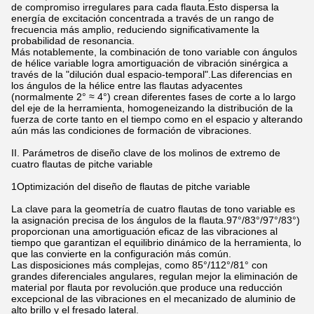
de compromiso irregulares para cada flauta.Esto dispersa la
energía de excitación concentrada a través de un rango de
frecuencia más amplio, reduciendo significativamente la
probabilidad de resonancia.
Más notablemente, la combinación de tono variable con ángulos
de hélice variable logra amortiguación de vibración sinérgica a
través de la "dilución dual espacio-temporal".Las diferencias en
los ángulos de la hélice entre las flautas adyacentes
(normalmente 2° ≈ 4°) crean diferentes fases de corte a lo largo
del eje de la herramienta, homogeneizando la distribución de la
fuerza de corte tanto en el tiempo como en el espacio y alterando
aún más las condiciones de formación de vibraciones.
II. Parámetros de diseño clave de los molinos de extremo de
cuatro flautas de pitche variable
1Optimización del diseño de flautas de pitche variable
La clave para la geometría de cuatro flautas de tono variable es
la asignación precisa de los ángulos de la flauta.97°/83°/97°/83°)
proporcionan una amortiguación eficaz de las vibraciones al
tiempo que garantizan el equilibrio dinámico de la herramienta, lo
que las convierte en la configuración más común.
Las disposiciones más complejas, como 85°/112°/81° con
grandes diferenciales angulares, regulan mejor la eliminación de
material por flauta por revolución.que produce una reducción
excepcional de las vibraciones en el mecanizado de aluminio de
alto brillo y el fresado lateral.