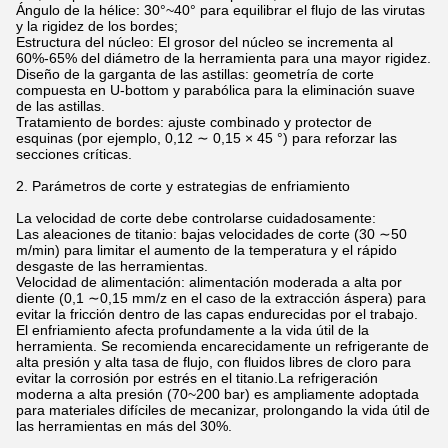
Ángulo de la hélice: 30°~40° para equilibrar el flujo de las virutas
y la rigidez de los bordes;
Estructura del núcleo: El grosor del núcleo se incrementa al
60%-65% del diámetro de la herramienta para una mayor rigidez.
Diseño de la garganta de las astillas: geometría de corte
compuesta en U-bottom y parabólica para la eliminación suave
de las astillas.
Tratamiento de bordes: ajuste combinado y protector de
esquinas (por ejemplo, 0,12 ∼ 0,15 × 45 °) para reforzar las
secciones críticas.
2. Parámetros de corte y estrategias de enfriamiento
La velocidad de corte debe controlarse cuidadosamente:
Las aleaciones de titanio: bajas velocidades de corte (30 ∼50
m/min) para limitar el aumento de la temperatura y el rápido
desgaste de las herramientas.
Velocidad de alimentación: alimentación moderada a alta por
diente (0,1 ∼0,15 mm/z en el caso de la extracción áspera) para
evitar la fricción dentro de las capas endurecidas por el trabajo.
El enfriamiento afecta profundamente a la vida útil de la
herramienta. Se recomienda encarecidamente un refrigerante de
alta presión y alta tasa de flujo, con fluidos libres de cloro para
evitar la corrosión por estrés en el titanio.La refrigeración
moderna a alta presión (70~200 bar) es ampliamente adoptada
para materiales difíciles de mecanizar, prolongando la vida útil de
las herramientas en más del 30%.