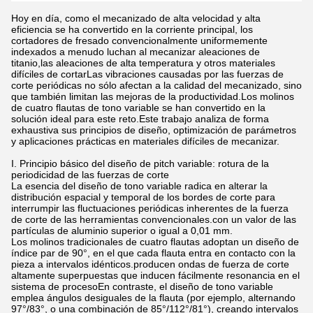
Hoy en día, como el mecanizado de alta velocidad y alta
eficiencia se ha convertido en la corriente principal, los
cortadores de fresado convencionalmente uniformemente
indexados a menudo luchan al mecanizar aleaciones de
titanio,las aleaciones de alta temperatura y otros materiales
difíciles de cortarLas vibraciones causadas por las fuerzas de
corte periódicas no sólo afectan a la calidad del mecanizado, sino
que también limitan las mejoras de la productividad.Los molinos
de cuatro flautas de tono variable se han convertido en la
solución ideal para este reto.Este trabajo analiza de forma
exhaustiva sus principios de diseño, optimización de parámetros
y aplicaciones prácticas en materiales difíciles de mecanizar.
I. Principio básico del diseño de pitch variable: rotura de la
periodicidad de las fuerzas de corte
La esencia del diseño de tono variable radica en alterar la
distribución espacial y temporal de los bordes de corte para
interrumpir las fluctuaciones periódicas inherentes de la fuerza
de corte de las herramientas convencionales.con un valor de las
partículas de aluminio superior o igual a 0,01 mm.
Los molinos tradicionales de cuatro flautas adoptan un diseño de
índice par de 90°, en el que cada flauta entra en contacto con la
pieza a intervalos idénticos.producen ondas de fuerza de corte
altamente superpuestas que inducen fácilmente resonancia en el
sistema de procesoEn contraste, el diseño de tono variable
emplea ángulos desiguales de la flauta (por ejemplo, alternando
97°/83°, o una combinación de 85°/112°/81°), creando intervalos