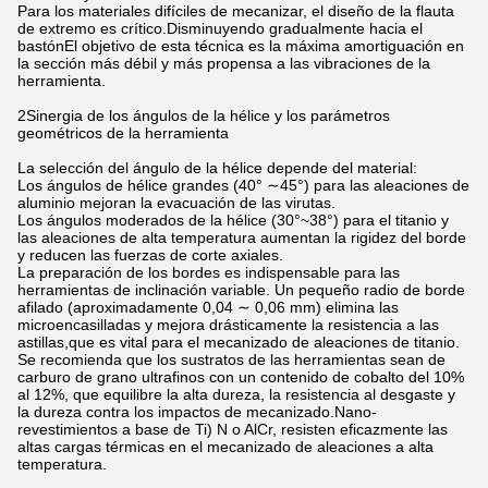
Para los materiales difíciles de mecanizar, el diseño de la flauta
de extremo es crítico.Disminuyendo gradualmente hacia el
bastónEl objetivo de esta técnica es la máxima amortiguación en
la sección más débil y más propensa a las vibraciones de la
herramienta.
2Sinergia de los ángulos de la hélice y los parámetros
geométricos de la herramienta
La selección del ángulo de la hélice depende del material:
Los ángulos de hélice grandes (40° ∼45°) para las aleaciones de
aluminio mejoran la evacuación de las virutas.
Los ángulos moderados de la hélice (30°~38°) para el titanio y
las aleaciones de alta temperatura aumentan la rigidez del borde
y reducen las fuerzas de corte axiales.
La preparación de los bordes es indispensable para las
herramientas de inclinación variable. Un pequeño radio de borde
afilado (aproximadamente 0,04 ∼ 0,06 mm) elimina las
microencasilladas y mejora drásticamente la resistencia a las
astillas,que es vital para el mecanizado de aleaciones de titanio.
Se recomienda que los sustratos de las herramientas sean de
carburo de grano ultrafinos con un contenido de cobalto del 10%
al 12%, que equilibre la alta dureza, la resistencia al desgaste y
la dureza contra los impactos de mecanizado.Nano-
revestimientos a base de Ti) N o AlCr, resisten eficazmente las
altas cargas térmicas en el mecanizado de aleaciones a alta
temperatura.